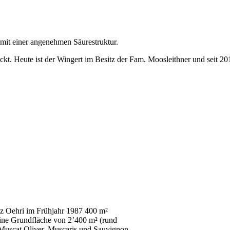
mit einer angenehmen Säurestruktur.
kt. Heute ist der Wingert im Besitz der Fam. Moosleithner und seit 20
nz Oehri im Frühjahr 1987 400 m²
eine Grundfläche von 2’400 m² (rund
 Muscat Oliver, Muscaris und Sauvignon