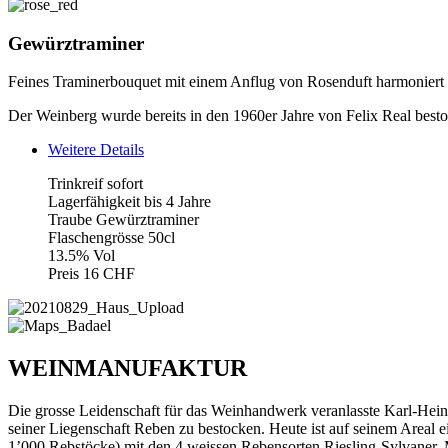
Gewürztraminer
Feines Traminerbouquet mit einem Anflug von Rosenduft harmoniert 
Der Weinberg wurde bereits in den 1960er Jahre von Felix Real bestoc
Weitere Details
Trinkreif sofort
Lagerfähigkeit bis 4 Jahre
Traube Gewürztraminer
Flaschengrösse 50cl
13.5% Vol
Preis 16 CHF
WEINMANUFAKTUR
Die grosse Leidenschaft für das Weinhandwerk veranlasste Karl-Hei
seiner Liegenschaft Reben zu bestocken. Heute ist auf seinem Areal 
1’000 Rebstöcke) mit den 4 weissen Rebensorten Riesling-Sylvaner,