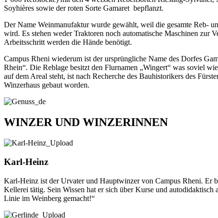
Soyhières sowie der roten Sorte Gamaret bepflanzt.
Der Name Weinmanufaktur wurde gewählt, weil die gesamte Reb- und 
wird. Es stehen weder Traktoren noch automatische Maschinen zur Ve
Arbeitsschritt werden die Hände benötigt.
Campus Rheni wiederum ist der ursprüngliche Name des Dorfes Gampr
Rhein“. Die Reblage besitzt den Flurnamen „Wingert“ was soviel wie
auf dem Areal steht, ist nach Recherche des Bauhistorikers des Fürst
Winzerhaus gebaut worden.
WINZER UND WINZERINNEN
Karl-Heinz
Karl-Heinz ist der Urvater und Hauptwinzer von Campus Rheni. Er bew
Kellerei tätig. Sein Wissen hat er sich über Kurse und autodidaktisch 
Linie im Weinberg gemacht!“