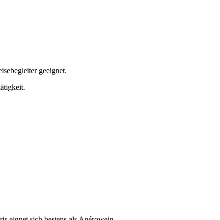
sebegleiter geeignet.
tigkeit.
 eignet sich bestens als Apérowein.