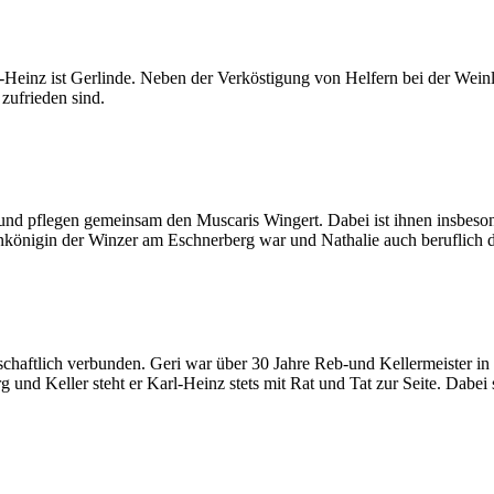
-Heinz ist Gerlinde. Neben der Verköstigung von Helfern bei der Weinle
 zufrieden sind.
und pflegen gemeinsam den Muscaris Wingert. Dabei ist ihnen insbeson
nkönigin der Winzer am Eschnerberg war und Nathalie auch beruflich d
haftlich verbunden. Geri war über 30 Jahre Reb-und Kellermeister in 
g und Keller steht er Karl-Heinz stets mit Rat und Tat zur Seite. Dabe